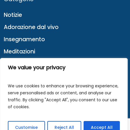
Notizie
Adorazione dal vivo
Insegnamento
Meditazioni
Missione di strada
We value your privacy
Testimonianze
We use cookies to enhance your browsing experience,
serve personalised ads or content, and analyse our
Chi siamo
traffic. By clicking "Accept All", you consent to our use
of cookies.
Informativa sulla privacy
Customise
Reject All
Accept All