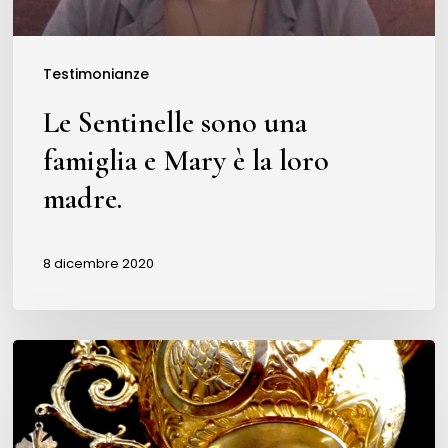
è
la
loro
Testimonianze
madre.
Le Sentinelle sono una
famiglia e Mary è la loro
madre.
8 dicembre 2020
La
vostra
preghiera