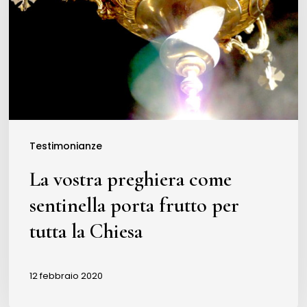
come
sentinella
porta
frutto
per
tutta
la
Testimonianze
Chiesa
La vostra preghiera come
sentinella porta frutto per
tutta la Chiesa
12 febbraio 2020