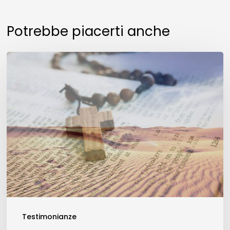
Potrebbe piacerti anche
Preghiera
della
Dizaine,
FIDATEVI
DEL
SÌ
Testimonianze