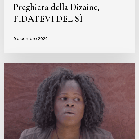
Preghiera della Dizaine,
FIDATEVI DEL SÌ
9 dicembre 2020
Le
Sentinelle
sono
una
famiglia
e
Mary