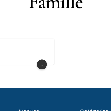
Famille
...