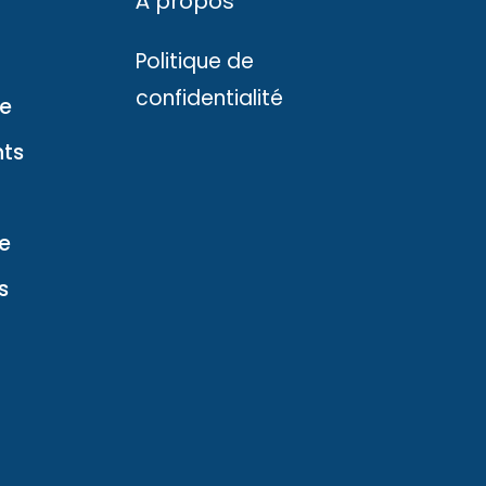
À propos
Politique de
confidentialité
ve
ts
ue
s