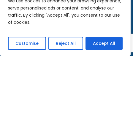
We use cookies to enhance your browsing experience,
serve personalised ads or content, and analyse our
novembre 2017
traffic. By clicking "Accept All", you consent to our use
of cookies.
Catégories
Customise
Reject All
Accept All
Actualités
Adoration Live
Enseignements
Méditations
Mission de rue
Témoignages