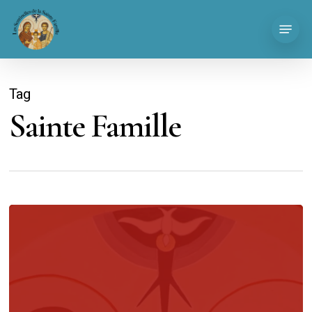
Skip
Menu
to
main
content
Tag
Sainte Famille